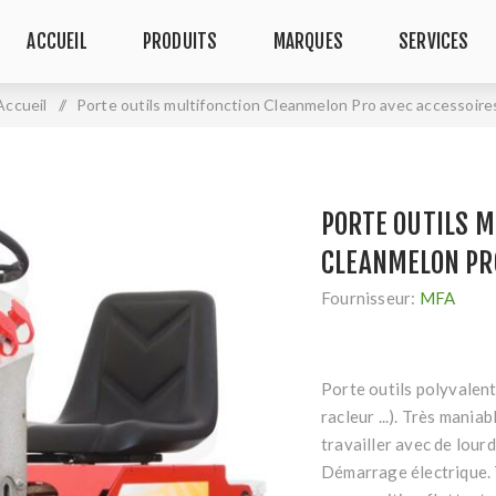
ACCUEIL
PRODUITS
MARQUES
SERVICES
Accueil
/
Porte outils multifonction Cleanmelon Pro avec accessoire
PORTE OUTILS 
CLEANMELON PR
Fournisseur:
MFA
Porte outils polyvalent
racleur ...). Très mania
travailler avec de lour
Démarrage électrique. 