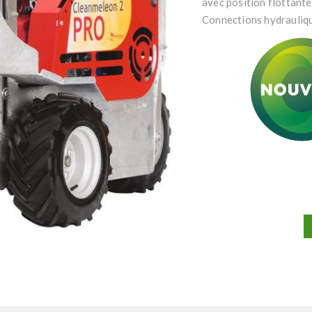
avec position flottante 
Connections hydrauliq