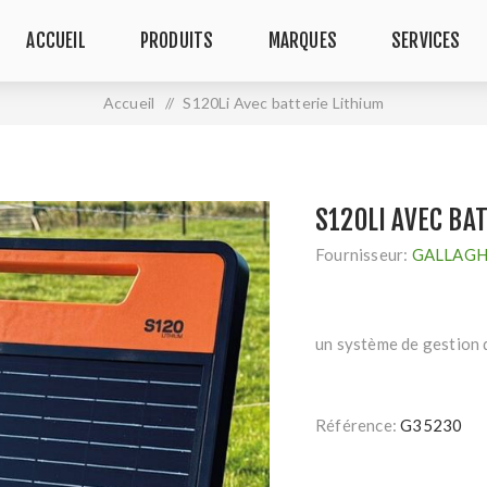
ACCUEIL
PRODUITS
MARQUES
SERVICES
Accueil
/
S120Li Avec batterie Lithium
S120LI AVEC BA
Fournisseur:
GALLAG
un système de gestion d
Référence:
G35230