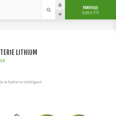
PANIER
0
0,00 € TTC
TTERIE LITHIUM
HER
e la batterie intelligent.