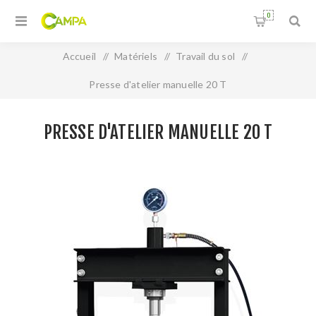
0
Accueil
/
Matériels
/
Travail du sol
/
Presse d'atelier manuelle 20 T
PRESSE D'ATELIER MANUELLE 20 T