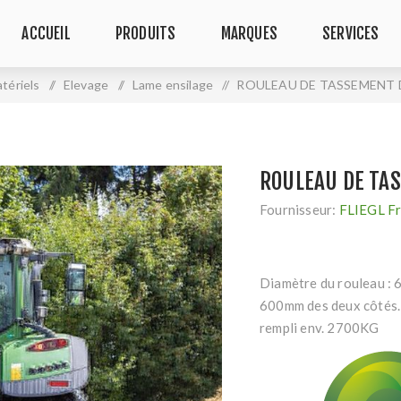
ACCUEIL
PRODUITS
MARQUES
SERVICES
tériels
/
Elevage
/
Lame ensilage
/
ROULEAU DE TASSEMENT
ROULEAU DE TA
Fournisseur:
FLIEGL F
Diamètre du rouleau : 
600mm des deux côtés. 
rempli env. 2700KG