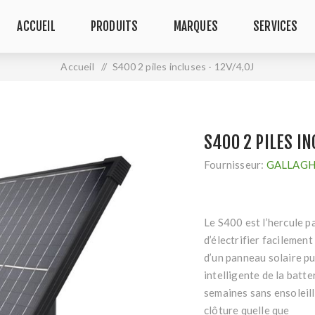
ACCUEIL
PRODUITS
MARQUES
SERVICES
Accueil
/
S400 2 piles incluses - 12V/4,0J
S400 2 PILES IN
Fournisseur:
GALLAG
Le S400 est l’hercule p
d’électrifier facilemen
d’un panneau solaire pu
intelligente de la batt
semaines sans ensoleill
clôture quelle que