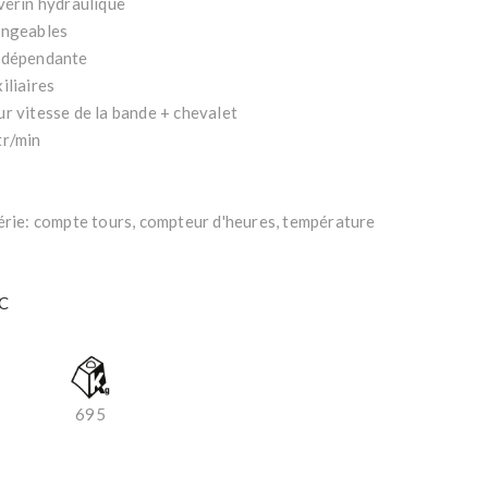
vérin hydraulique
angeables
indépendante
iliaires
r vitesse de la bande + chevalet
tr/min
e: compte tours, compteur d'heures, température
C
695