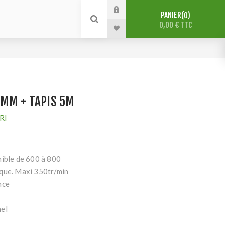
PANIER
0
0,00 € TTC
0MM + TAPIS 5M
RI
nible de 600 à 800
que. Maxi 350tr/min
nce
nel