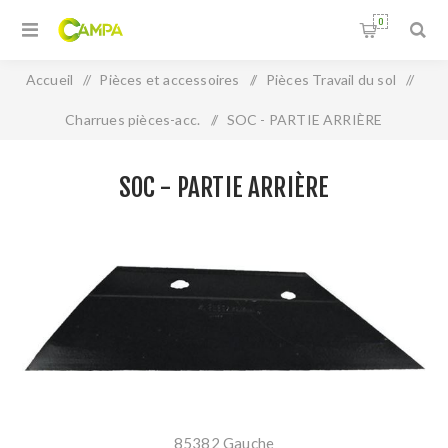
0
Accueil
/
Pièces et accessoires
/
Pièces Travail du sol
/
Charrues pièces-acc.
/
SOC - PARTIE ARRIÈRE
SOC - PARTIE ARRIÈRE
85382 Gauche