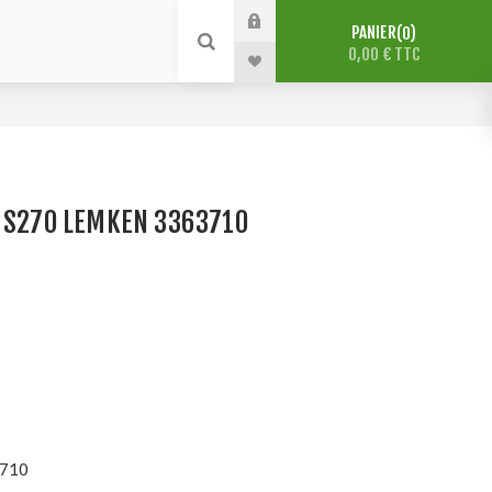
PANIER
0
0,00 € TTC
E S270 LEMKEN 3363710
710