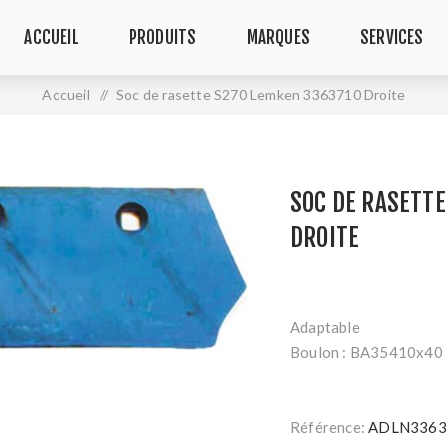
ACCUEIL
PRODUITS
MARQUES
SERVICES
Accueil
/
Soc de rasette S270 Lemken 3363710 Droite
SOC DE RASETT
DROITE
Adaptable
Boulon : BA35410x40
Référence:
ADLN3363