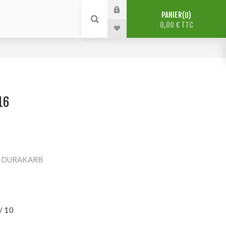
PANIER
0
0,00 € TTC
16
re DURAKARB
/ 10