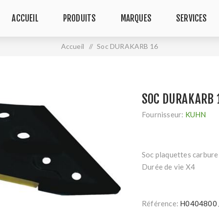
ACCUEIL
PRODUITS
MARQUES
SERVICES
Accueil
/
Soc DURAKARB 16
SOC DURAKARB 
Fournisseur:
KUHN
Soc plaquettes carbu
Durée de vie X4
Référence:
H0404800 