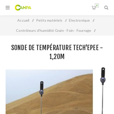
0
Accueil
/
Petits matériels
/
Electronique
/
Contrôleurs d'humidité Grain - Foin - Fourrage
/
Sonde de température TECH'EPEE - 1,20m
SONDE DE TEMPÉRATURE TECH'EPEE -
1,20M